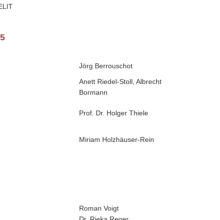
ELIT
25
Jörg Berrouschot
Anett Riedel-Stoll, Albrecht
Bormann
Prof. Dr. Holger Thiele
Miriam Holzhäuser-Rein
Roman Voigt
Dr. Rieka Reger