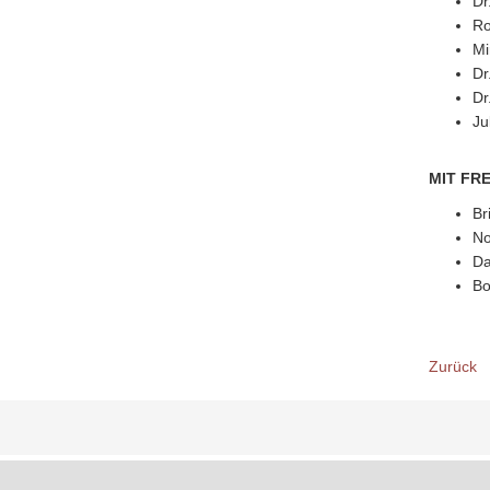
Dr
Ro
Mi
Dr
Dr
Ju
MIT FR
Br
No
Da
Bo
Zurück