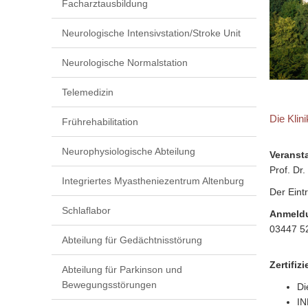
Facharztausbildung
Neurologische Intensivstation/Stroke Unit
Neurologische Normalstation
Telemedizin
Die Klin
Frührehabilitation
Neurophysiologische Abteilung
Veranst
Prof. Dr
Integriertes Myastheniezentrum Altenburg
Der Eintri
Schlaflabor
Anmeld
03447 52
Abteilung für Gedächtnisstörung
Zertifiz
Abteilung für Parkinson und
Bewegungsstörungen
Di
IN