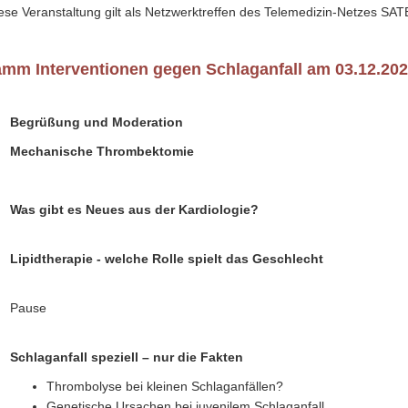
ese Veranstaltung gilt als Netzwerktreffen des Telemedizin-Netzes SAT
mm Interventionen gegen Schlaganfall am 03.12.20
Begrüßung und Moderation
Mechanische Thrombektomie
Was gibt es Neues aus der Kardiologie?
Lipidtherapie - welche Rolle spielt das Geschlecht
Pause
Schlaganfall speziell – nur die Fakten
Thrombolyse bei kleinen Schlaganfällen?
Genetische Ursachen bei juvenilem Schlaganfall