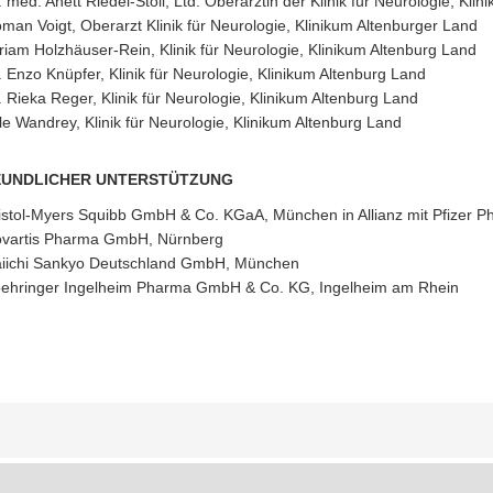
. med. Anett Riedel-Stoll, Ltd. Oberärztin der Klinik für Neurologie, Kli
man Voigt, Oberarzt Klinik für Neurologie, Klinikum Altenburger Land
riam Holzhäuser-Rein, Klinik für Neurologie, Klinikum Altenburg Land
. Enzo Knüpfer, Klinik für Neurologie, Klinikum Altenburg Land
. Rieka Reger, Klinik für Neurologie, Klinikum Altenburg Land
le Wandrey, Klinik für Neurologie, Klinikum Altenburg Land
EUNDLICHER UNTERSTÜTZUNG
istol-Myers Squibb GmbH & Co. KGaA, München in Allianz mit Pfizer 
vartis Pharma GmbH, Nürnberg
iichi Sankyo Deutschland GmbH, München
ehringer Ingelheim Pharma GmbH & Co. KG, Ingelheim am Rhein