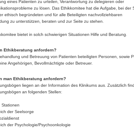
ng eines Patienten zu urteilen, Verantwortung zu delegieren oder
ationsprobleme zu lösen. Das Ethikkomitee hat die Aufgabe, bei der
er ethisch begründeten und für alle Beteiligten nachvollziehbaren
dung zu unterstützen, beraten und zur Seite zu stehen.
kkomitee bietet in solch schwierigen Situationen Hilfe und Beratung.
n Ethikberatung anfordern?
Behandlung und Betreuung von Patienten beteiligten Personen, sowie P
seine Angehörigen, Bevollmächtigte oder Betreuer.
n man Ethikberatung anfordern?
ungsbögen liegen an der Information des Klinikums aus. Zusätzlich fin
ungsbögen an folgenden Stellen:
n Stationen
eich der Seelsorge
ozialdienst
eich der Psychologie/Psychoonkologie