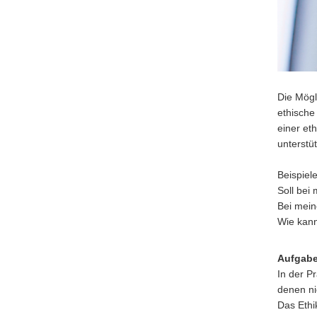
Die Mögl
ethische
einer et
unterstü
Beispiele
Soll bei
Bei mein
Wie kann
Aufgabe
In der P
denen ni
Das Ethi