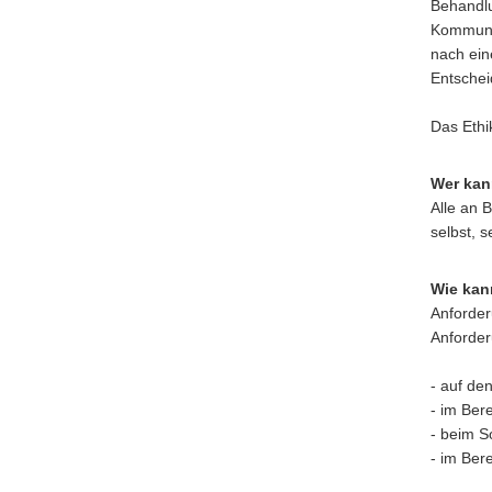
Behandlu
Kommunik
nach ein
Entschei
Das Ethi
Wer kan
Alle an 
selbst, 
Wie kan
Anforder
Anforder
- auf de
- im Ber
- beim S
- im Ber