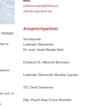
Mail:
ethikkomitee@klinikum-
altenburgerland.de
Ansprechpartner
 häufiger
Vorsitzende
ung zu
Leitende Oberärztin
Dr. med. Anett Riedel-Stoll
Chefarzt Dr. Albrecht Bormann
ptieren …
Leitende Oberärztin Monika Cyprian
STL Dorit Damerow
en auf, in
Dipl.-Psych Anja Franz-Rockahr
e