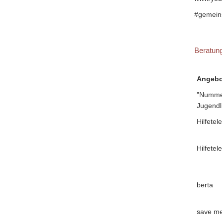
#gemeins
Beratun
Angebo
"Nummer
Jugendl
Hilfete
Hilfete
berta
save me