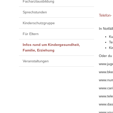
Facharztausbildung
Sprechstunden
Telefon-
Kinderschutzgruppe
In Notfä
Für Eltern
Ku
Te
Infos rund um Kindergesundheit,
Ki
Familie, Erziehung
Oder du 
Veranstaltungen
www.jug
www.bke
www.nu
www.cari
www.tele
www.das
www.you