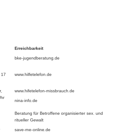
Erreichbarkeit
bke-jugendberatung.de
 17
www.hilfetelefon.de
r,
www.hifetelefon-missbrauch.de
Uhr
nina-info.de
Beratung für Betroffene organisierter sex. und
ritueller Gewalt
r
save-me-online.de