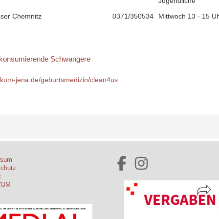
Jugendliche
ser Chemnitz
0371/350534
Mittwoch 13 - 15 U
ür konsumierende Schwangere
ikum-jena.de/geburtsmedizin/clean4us
ssum
schutz
t
CUM