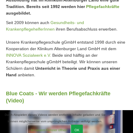
Tradition. Bereits seit 1992 werden hier
Pflegefachkräfte
ausgebildet.
Seit 2009 können auch
Gesundheits- und
KrankenpflegehelferInnen
ihren Berufsabschluss erwerben.
Unsere Krankenpflegeschule gGmbH entstand 1998 durch eine
Kooperation der Klinikum Altenburger Land GmbH mit dem
INNOVA Sozialwerk e.V.
Beide sind hälftig an der
Krankenpflegeschule gGmbH beteiligt. Wir können unseren
Schülern damit
Unterricht in Theorie und Praxis aus einer
Hand
anbieten.
Blue Coats - Wir werden Pflegefachkräfte
(Video)
Durch Abspielen dieses Videos werden entfernte Inhalte geladen und Sie
können möglicherweise vom ursprünglichen Anbieter verfolgt werden.
Im neuem Fenster öffnen
OK